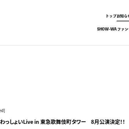
トップ
お知ら
SHOW-WA ファ
ed]
I】わっしょいLive in 東急歌舞伎町タワー 8月公演決定！！