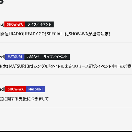
S
hu]
SHOW-WA
ライブ／イベント
開催「RADIO！READY GO！SPECIAL」にSHOW-WAが出演決定！
ed]
MATSURI
お知らせ
ライブ／イベント
8/13(木) MATSURI 3rdシングル『タイトル未定』リリース記念イベント中止のご
ed]
SHOW-WA
MATSURI
震に関する支援につきまして