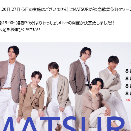
日,20日,27日（6日の実施はございません）にMATSURIが東急歌舞伎町タワー２F「 
②部19:00~(各部30分)よりわっしょいLiveの開催が決定致しました！！
へ足をお運びください！！