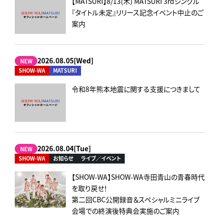
【MATSURI】8/13(木) MATSURI 3rdシングル
『タイトル未定』リリース記念イベント中止のご
案内
2026.08.05[Wed]
NEW
SHOW-WA
MATSURI
令和8年熊本地震に関する支援につきまして
2026.08.04[Tue]
NEW
SHOW-WA
お知らせ
ライブ／イベント
【SHOW-WA】SHOW-WA寺田青山の青春時代
を取り戻せ！
第二回CBC公開録音＆スペシャルミニライブ
会場での終演後特典会実施のご案内