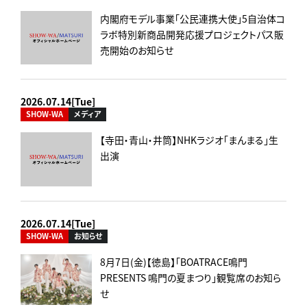
内閣府モデル事業「公民連携大使」5自治体コ
ラボ特別新商品開発応援プロジェクトパス販
売開始のお知らせ
2026.07.14[Tue]
SHOW-WA
メディア
【寺田・青山・井筒】NHKラジオ「まんまる」生
出演
2026.07.14[Tue]
SHOW-WA
お知らせ
8月7日(金)【徳島】「BOATRACE鳴門
PRESENTS 鳴門の夏まつり」観覧席のお知ら
せ