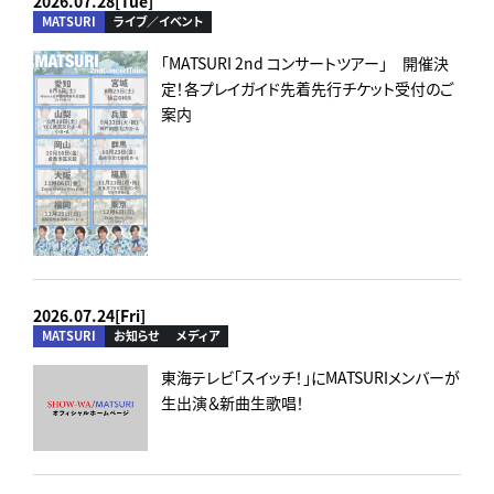
2026.07.28[Tue]
MATSURI
ライブ／イベント
「MATSURI 2nd コンサートツアー」 開催決
定！各プレイガイド先着先行チケット受付のご
案内
2026.07.24[Fri]
MATSURI
お知らせ
メディア
東海テレビ「スイッチ！」にMATSURIメンバーが
生出演＆新曲生歌唱！