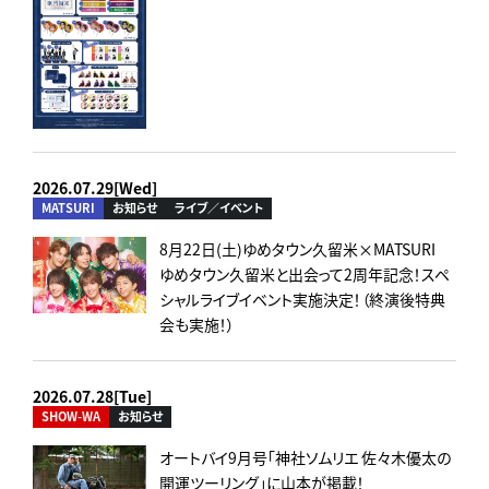
2026.07.29[Wed]
MATSURI
お知らせ
ライブ／イベント
8月22日(土)ゆめタウン久留米×MATSURI
ゆめタウン久留米と出会って2周年記念！スペ
シャルライブイベント実施決定！（終演後特典
会も実施！）
2026.07.28[Tue]
SHOW-WA
お知らせ
オートバイ9月号「神社ソムリエ 佐々木優太の
開運ツーリング」に山本が掲載！