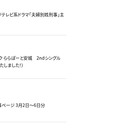
」がフジテレビ系ドラマ「夫婦別姓刑事」主
ーク ららぽーと安城 2ndシングル
たしました！）
応募ページ 3月2日～6日分