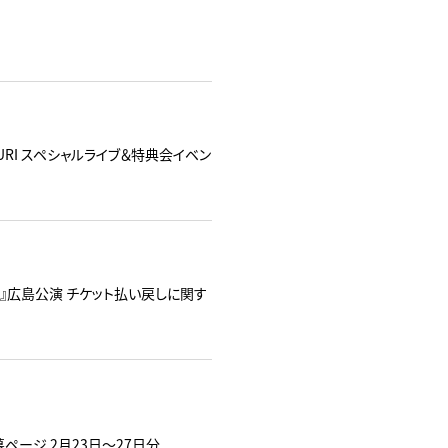
TSURI スペシャルライブ＆特典会イベン
26 "道"』広島公演 チケット払い戻しに関す
募ページ 2月23日～27日分