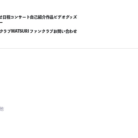
せ
日程
コンサート
自己紹介
作品
ビデオ
グッズ
ンクラブ
MATSURI ファンクラブ
お問い合わせ
他