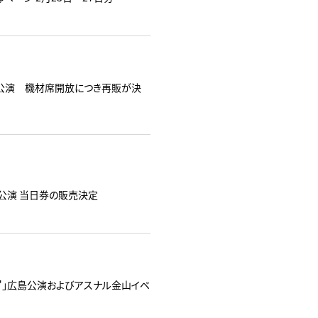
 “道”」長野公演 機材席開放につき再販が決
" 」広島公演 当日券の販売決定
026 "道"」広島公演およびアスナル金山イベ