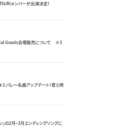
TSURIメンバーが出演決定！
Official Goods会場販売について ※3
ント「キミパレ～名曲アップデート！君と唄
イン」の2月・3月エンディングソングに