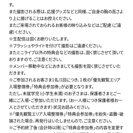
す。
また撮影される際は、応援グッズなどと同様、ご自身の胸の高さよ
り上に揚げることはお控えください。
またご来場されておられるお客様の映り込みなどはご配慮（ご遠
慮）ください。
※生配信は固くお断りいたします。
※フラッシュやライトを付けて撮影はご遠慮ください。
またミニライブ以外の特典会などの撮影は、固く禁じさせて頂いて
おりますので、ご注意ください。
※メンバー移動中などにおきましても撮影を固く禁じさせていた
だきます。
※ご参加されるお客さま1名/1回につき、１枚の「優先観覧エリア
入場整理券」「特典会参加券」が必要となります。
ただし、未就学児（小学生未満）のお子さまは、保護者さまとご一
緒にご入場・ご参加いただけます。（お一人様につき保護者様お一
人とさせていただきます）状況お読みください。
※「優先観覧エリア入場整理券」「特典会参加券」を紛失・盗難・破
損された場合、再発行はいたしませんので、ご注意ください。
※ご予約終了後（会計時以降）に「特典会参加券」の内容を変更す