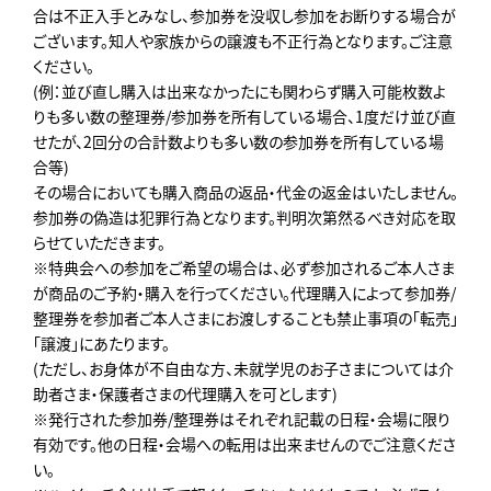
合は不正入手とみなし、参加券を没収し参加をお断りする場合が
ございます。知人や家族からの譲渡も不正行為となります。ご注意
ください。
(例：並び直し購入は出来なかったにも関わらず購入可能枚数よ
りも多い数の整理券/参加券を所有している場合、1度だけ並び直
せたが、2回分の合計数よりも多い数の参加券を所有している場
合等)
その場合においても購入商品の返品・代金の返金はいたしません。
参加券の偽造は犯罪行為となります。判明次第然るべき対応を取
らせていただきます。
※特典会への参加をご希望の場合は、必ず参加されるご本人さま
が商品のご予約・購入を行ってください。代理購入によって参加券/
整理券を参加者ご本人さまにお渡しすることも禁止事項の「転売」
「譲渡」にあたります。
(ただし、お身体が不自由な方、未就学児のお子さまについては介
助者さま・保護者さまの代理購入を可とします)
※発行された参加券/整理券はそれぞれ記載の日程・会場に限り
有効です。他の日程・会場への転用は出来ませんのでご注意くださ
い。