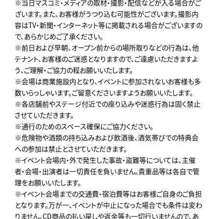
※当日マスコミ・メディアの取材・撮影・配信などが入る場合がご
ざいます。また、お客様がうつり込む可能性がございます。撮影内
容はTV・新聞・インターネット等に掲載される場合がございますの
で、あらかじめご了承ください。
※前日および早朝、オープン前からの場所取りなどの行為は、他
テナント、お客様のご迷惑となりますので、ご遠慮いただきますよ
う、ご理解・ご協力の程お願いいたします。
※会場は商業施設内となり、イベントに参加されないお客様も多
数いらっしゃいます。ご留意くださいますようお願いいたします。
※各店舗前やステージ付近での座り込みや迷惑行為は固く禁止
させていただきます。
※通行のためのスペース確保にご協力ください。
※危険物や酒類の持ち込みおよび飲酒後、酒気帯びでの特典会
への参加は禁止とさせていただきます。
※イベント会場内・外で発生した事故・盗難等については、主催
者・会場・出演者は一切責任を負いません。貴重品等は各自で管
理をお願いいたします。
※イベント会場までの交通費・宿泊費等はお客様ご自身のご負担
となります。万が一、イベントが中止になった場合でも条件は変わ
りません。CD商品の払い戻しや返金等も一切行いませんので、あ