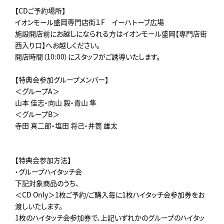
【CDご予約場所】
イオンモール盛岡専門店街１F イーハトーブ広場
施設開店前にお越しになられる方はイオンモール盛岡【専門店街
西入り口】へお越しください。
開店時間（10:00）にスタッフがご誘導いたします。
【特典会参加グループメンバー】
＜グループA＞
山本 佳志・向山 毅・青山 隼
＜グループB＞
寺田 真二郎・塩田 将己・井筒 雄太
【特典会参加方法】
・グループハイタッチ会
下記対象商品のうち、
＜CD Only＞1枚ご予約/ご購入毎に1枚ハイタッチ会参加券をお
渡しいたします。
1枚のハイタッチ会参加券で、上記いずれかのグループのハイタッ