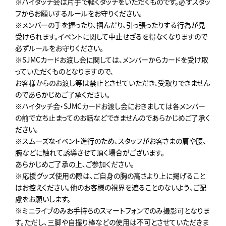
※ハイタッチ会は片手で軽くタッチをいただくものです。必ずスタッ
フからお願いするルールをお守りください。
※メンバーの手を握ったり、掴んだり、引っ張ったりする行為が見
受けられます。イベントに関して中止せざるを得なくなりますので
必ずルールをお守りください。
※SJMCカードお渡し会に関しては、メンバーからカードを受け取
っていただくものとなりますので、
お客様からのお渡し等は禁止とさせていただき、受取りできません
のであらかじめご了承ください。
※ハイタッチ会・SJMCカードお渡し会におきましては各メンバー
の前で立ち止まってのお話などできませんのであらかじめご了承く
ださい。
※スムーズなイベント進行のため､スタッフがお客さまの肩や腰、
腕などに触れて誘導させて頂く場合がございます。
あらかじめご了承の上､ご参加ください。
※応援グッズ使用の際は、ご自身の胸の高さより上に掲げること
はお控えください。他のお客様の視界を遮ることのないよう、ご配
慮をお願いします。
※ミニライブのみお手持ちのスマートフォンでのみ撮影可となりま
す。ただし、三脚や自撮り棒などの使用は不可とさせていただきま