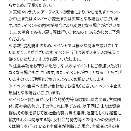
らかじめご了承ください。
※天候やトラブル、アーティストの都合により、やむをえずイベント
が中止またはメンバーが変更または欠席となる場合がございま
す。また、イベントの内容が都合により変更となる場合がございま
す。この場合でも払い戻し等は行いませんので、あらかじめご了承
ください。
※事故・混乱防止のため、イベントでは様々な制限を設けさせて
いただくことがございます。イベント当日は必ずスタッフの指示に
従っていただきますようお願いいたします。
※注意事項をお守りいただけない方はイベントにご参加いただけ
なくなる場合もございます。また、イベントが中止となることもござ
いますので、ご理解とご協力をよろしくお願いいたします。
※イベント会場への問い合わせはお控えください。イベント中止の
原因となる場合がございます。
※イベント参加者が、反社会的勢力等（暴力団、暴力団員、右翼団
体、反社会的勢力、その他これに準ずる者。以下同じ）または資金
提供その他を通じて反社会的勢力等の維持、運営もしくは経営に
協力もしくは関与する等、反社会的勢力等との何らかの交流もし
くは関与を行っていると主催者が判断した場合、主催者はその者