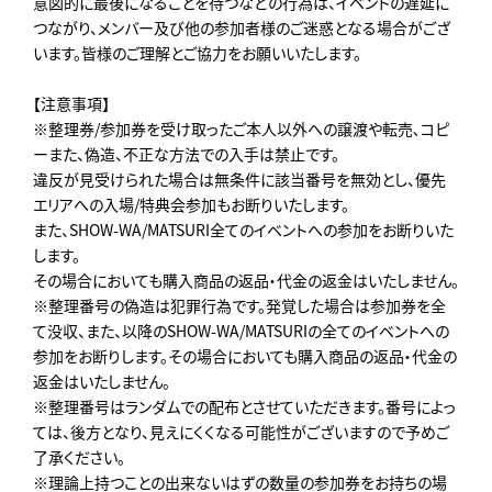
意図的に最後になることを待つなどの行為は、イベントの遅延に
つながり、メンバー及び他の参加者様のご迷惑となる場合がござ
います。皆様のご理解とご協力をお願いいたします。
【注意事項】
※整理券/参加券を受け取ったご本人以外への譲渡や転売､コピ
ーまた、偽造、不正な方法での入手は禁止です。
違反が見受けられた場合は無条件に該当番号を無効とし、優先
エリアへの入場/特典会参加もお断りいたします。
また、SHOW-WA/MATSURI全てのイベントへの参加をお断りいた
します。
その場合においても購入商品の返品・代金の返金はいたしません。
※整理番号の偽造は犯罪行為です。発覚した場合は参加券を全
て没収、また、以降のSHOW-WA/MATSURIの全てのイベントへの
参加をお断りします。その場合においても購入商品の返品・代金の
返金はいたしません。
※整理番号はランダムでの配布とさせていただきます。番号によっ
ては、後方となり、見えにくくなる可能性がございますので予めご
了承ください。
※理論上持つことの出来ないはずの数量の参加券をお持ちの場