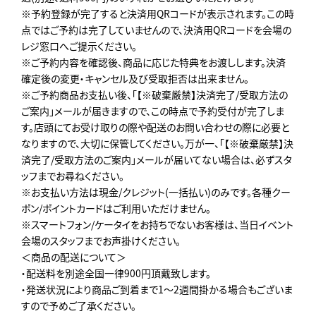
※予約登録が完了すると決済用QRコードが表示されます。この時
点ではご予約は完了していませんので、決済用QRコードを会場の
レジ窓口へご提示ください。
※ご予約内容を確認後、商品に応じた特典をお渡しします。決済
確定後の変更・キャンセル及び受取拒否は出来ません。
※ご予約商品お支払い後、「【※破棄厳禁】決済完了/受取方法の
ご案内」メールが届きますので、この時点で予約受付が完了しま
す。店頭にてお受け取りの際や配送のお問い合わせの際に必要と
なりますので、大切に保管してください。万が一、「【※破棄厳禁】決
済完了/受取方法のご案内」メールが届いてない場合は、必ずスタ
ッフまでお尋ねください。
※お支払い方法は現金/クレジット(一括払い)のみです。各種クー
ポン/ポイントカードはご利用いただけません。
※スマートフォン/ケータイをお持ちでないお客様は、当日イベント
会場のスタッフまでお声掛けください。
＜商品の配送について＞
・配送料を別途全国一律900円頂戴致します。
・発送状況により商品ご到着まで1～2週間掛かる場合もございま
すので予めご了承ください。