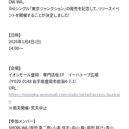
OW-WA。
3rdシングル『東京ジャンクション』の発売を記念して、リリースイベ
ントを開催することが決定しました！
【日時】
2026年1月4日(日)
14:00～
【会場】
イオンモール盛岡 専門店街１F イーハトーブ広場
（〒020-0148 岩手県盛岡市前潟4-7-1）
URL：
https://morioka-aeonmall.com/static/detail/access-bustrai
n
※雨天開催・荒天中止
【参加メンバー】
SHOW-WA（寺田 真二郎・山本 佳志・向山 毅・塩田 将己・青山