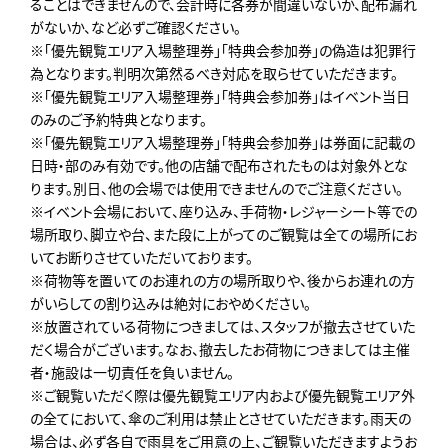
ることはできませんので、会計時に各券が間違いないか、配布漏れ
がないか、など必ずご確認ください。
※「優先観覧エリア入場整理券」「特典会参加券」の偽造は犯罪行
為となります。判明次第然るべき対応を取らせていただきます。
※「優先観覧エリア入場整理券」「特典会参加券」はイベント当日
のみのご予約特典となります。
※「優先観覧エリア入場整理券」「特典会参加券」は券面に記載の
日時・部のみ有効です。他の店舗で配布されたものは対象外とな
ります。別日、他の会場では使用できませんのでご注意ください。
※イベント会場において、座り込み、手荷物・レジャーシート等での
場所取り、脚立や台、また段に上がってのご観覧は全ての場所にお
いてお断りさせていただいております。
※荷物等を置いてのお連れの方の場所取りや、後からお連れの方
がいらしての割り込みは絶対におやめください。
※放置されている荷物につきましては、スタッフが撤去させていた
だく場合がございます。なお、撤去したお荷物につきましては主催
者・施設は一切責任を負いません。
※ご観覧いただく際は優先観覧エリア内および優先観覧エリア外
の全てにおいて、傘のご利用は禁止とさせていただきます。雨天の
場合は、必ず各自で雨具をご用意の上、ご観覧いただきますようお