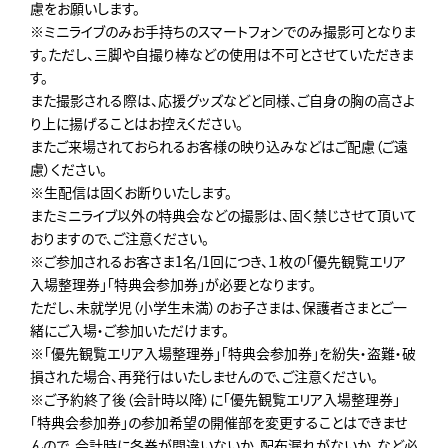
慮をお願いします。
※ミニライブのみお手持ちのスマートフォンでのみ撮影可となりま
す。ただし、三脚や自撮り棒などの使用は不可とさせていただきま
す。
また撮影される際は、応援グッズなどと同様、ご自身の胸の高さよ
り上に揚げることはお控えください。
またご来場されておられるお客様の映り込みなどはご配慮（ご遠
慮）ください。
※生配信は固くお断りいたします。
またミニライブ以外の特典会などの撮影は、固く禁じさせて頂いて
おりますので、ご注意ください。
※ご参加されるお客さま1名/1回につき、１枚の「優先観覧エリア
入場整理券」「特典会参加券」が必要となります。
ただし、未就学児（小学生未満）のお子さまは、保護者さまとご一
緒にご入場・ご参加いただけます。
※「優先観覧エリア入場整理券」「特典会参加券」を紛失・盗難・破
損された場合、再発行はいたしませんので、ご注意ください。
※ご予約終了後（会計時以降）に「優先観覧エリア入場整理券」
「特典会参加券」の参加希望の開催部を変更することはできませ
んので、会計時に各券が間違いないか、配布漏れがないか、など必