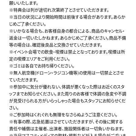
願いいたします。
※特典会は列が途切れ次第終了とさせていただきます。
※当日の状況により開始時間は前後する場合があります。あらか
じめご了承ください。
※いかなる場合も、お客様自身の都合による、商品のキャンセル・
返金は一切いたしかねます。あらかじめご了承ください。商品不備
等の場合は、確認後良品と交換させていただきます。
※イベント会場での飲食・喫煙は禁止となっております。喫煙は所
定の喫煙エリアをご利用ください。
※ゴミは各自でお持ち帰りください。
※無人航空機(ドローン・ラジコン機等)の使用は一切禁止とさせ
ていただきます。
※参加中に気分が優れない、体調が悪くなった際はお近くのスタ
ッフまでお知らせください。また周りのお客様で体調の急変や不調
が見受けられる方がいらっしゃった場合もスタッフにお知らせくだ
さい。
※ご参加時はくれぐれも無理をなさらぬようご注意ください。
※有事の際、応急処置はさせていただきますが、その後に関する
責任や補償は主催者、出演者、施設関係者は一切負いかねます。
※当日マスコミ・メディアの取材・撮影などが入る場合がございま