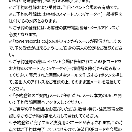
のみ)か配送(配送代900円)をお選び頂けます。
※ご予約の登録および受付は、当日イベント会場のみ有効です。
※ご予約の登録は、お客様のスマートフォン/ケータイ(一部機種を
除く)からの対応となります。
※ご予約の登録には、お客様の携帯電話番号・メールアドレスが
必要となります。
※『towerrecords.co.jp』のドメインからメールが配信されますの
で、予め受信が出来るように、ご自身の端末の設定をご確認くださ
い。
※ご予約登録の際は、イベント会場に告知されているQRコードを
お客様のスマートフォン/ケータイ(一部機種を除く)から読み取っ
てください。表示された画面の「空メールを作成する」ボタンを押し
て、差出人のアドレスをご確認の上、そのまま空メールを送信して
ください。
※「予約登録のご案内」メールが届いたら、メール本文のURLを開
いて予約登録画面へアクセスしてください。
※ご希望の予約商品をお選びいただき、数量・特典・注意事項を確
認しながらご予約内容を入力して登録してください。
※予約登録が完了すると決済用ORコードが表示されます。この時
点ではご予約は完了していませんので、決済用QRコードを会場の