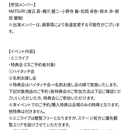
【参加メンバー】
MATSURI（渡辺 真・橋爪 健二・小野寺 翼・松岡 卓弥・鈴木 渉・柳
田 優樹）
※出演メンバーは、諸事情により急遽変更する可能性がございま
す。
【イベント内容】
・ミニライブ
・特典会（CDご予約者対象）
①ハイタッチ会
②名刺お渡し会
※特典会はハイタッチ会→名刺お渡し会の順で実施いたします。
下記対象商品のご予約（各特典会のご参加方法は下記ご確認くだ
さい）いただいた方、特典会にご参加いただけます。
※本イベントでのご予約/購入特典は会場のみの特典となります。
他特典は付きません。
※ミニライブは観覧フリーとなりますが、ステージ前方に優先観
覧エリアを設けさせていただきます。