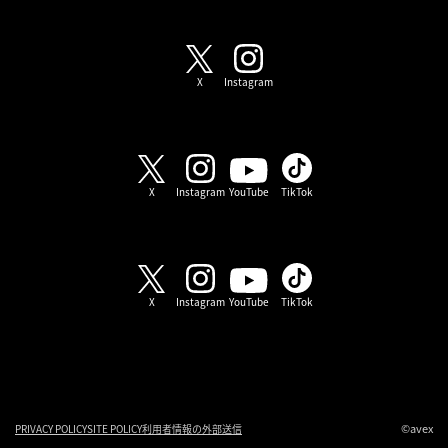
SHOW-WA / MATSURI
X
Instagram
SHOW-WA
X
Instagram
YouTube
TikTok
MATSURI
X
Instagram
YouTube
TikTok
©avex
PRIVACY POLICY
SITE POLICY
利用者情報の外部送信