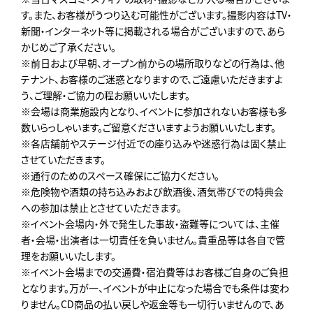
す。また、お客様がうつり込む可能性がございます。撮影内容はTV・
新聞・インターネット等に掲載される場合がございますので、あら
かじめご了承ください。
※前日および早朝、オープン前からの場所取りなどの行為は、他
テナント、お客様のご迷惑となりますので、ご遠慮いただきますよ
う、ご理解・ご協力の程お願いいたします。
※会場は商業施設内となり、イベントに参加されないお客様も多
数いらっしゃいます。ご留意くださいますようお願いいたします。
※各店舗前やステージ付近での座り込みや迷惑行為は固く禁止
させていただきます。
※通行のためのスペース確保にご協力ください。
※危険物や酒類の持ち込みおよび飲酒後、酒気帯びでの特典会
への参加は禁止とさせていただきます。
※イベント会場内・外で発生した事故・盗難等については、主催
者・会場・出演者は一切責任を負いません。貴重品等は各自で管
理をお願いいたします。
※イベント会場までの交通費・宿泊費等はお客様ご自身のご負担
となります。万が一、イベントが中止になった場合でも条件は変わ
りません。CD商品の払い戻しや返金等も一切行いませんので、あ