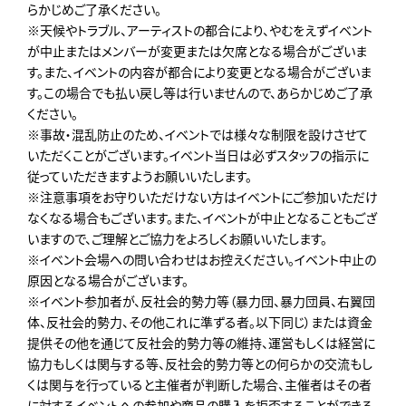
らかじめご了承ください。
※天候やトラブル、アーティストの都合により、やむをえずイベント
が中止またはメンバーが変更または欠席となる場合がございま
す。また、イベントの内容が都合により変更となる場合がございま
す。この場合でも払い戻し等は行いませんので、あらかじめご了承
ください。
※事故・混乱防止のため、イベントでは様々な制限を設けさせて
いただくことがございます。イベント当日は必ずスタッフの指示に
従っていただきますようお願いいたします。
※注意事項をお守りいただけない方はイベントにご参加いただけ
なくなる場合もございます。また、イベントが中止となることもござ
いますので、ご理解とご協力をよろしくお願いいたします。
※イベント会場への問い合わせはお控えください。イベント中止の
原因となる場合がございます。
※イベント参加者が、反社会的勢力等（暴力団、暴力団員、右翼団
体、反社会的勢力、その他これに準ずる者。以下同じ）または資金
提供その他を通じて反社会的勢力等の維持、運営もしくは経営に
協力もしくは関与する等、反社会的勢力等との何らかの交流もし
くは関与を行っていると主催者が判断した場合、主催者はその者
に対するイベントへの参加や商品の購入を拒否することができる