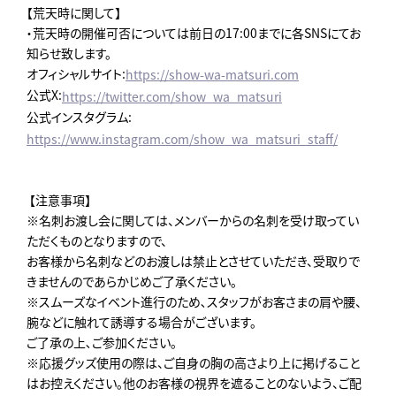
【荒天時に関して】
・荒天時の開催可否については前日の17:00までに各SNSにてお
知らせ致します。
オフィシャルサイト:
https://show-wa-matsuri.com
公式X:
https://twitter.com/show_wa_matsuri
公式インスタグラム:
https://www.instagram.com/show_wa_matsuri_staff/
【注意事項】
※名刺お渡し会に関しては、メンバーからの名刺を受け取ってい
ただくものとなりますので、
お客様から名刺などのお渡しは禁止とさせていただき、受取りで
きませんのであらかじめご了承ください。
※スムーズなイベント進行のため､スタッフがお客さまの肩や腰、
腕などに触れて誘導する場合がございます。
ご了承の上､ご参加ください。
※応援グッズ使用の際は、ご自身の胸の高さより上に掲げること
はお控えください。他のお客様の視界を遮ることのないよう、ご配