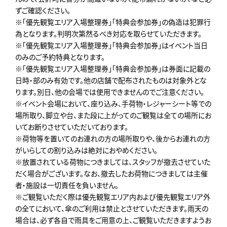
ずご確認ください。
※「優先観覧エリア入場整理券」「特典会参加券」の偽造は犯罪行
為となります。判明次第然るべき対応を取らせていただきます。
※「優先観覧エリア入場整理券」「特典会参加券」はイベント当日
のみのご予約特典となります。
※「優先観覧エリア入場整理券」「特典会参加券」は券面に記載の
日時・部のみ有効です。他の店舗で配布されたものは対象外とな
ります。別日、他の会場では使用できませんのでご注意ください。
※イベント会場において、座り込み、手荷物・レジャーシート等での
場所取り、脚立や台、また段に上がってのご観覧は全ての場所にお
いてお断りさせていただいております。
※荷物等を置いてのお連れの方の場所取りや、後からお連れの方
がいらしての割り込みは絶対におやめください。
※放置されている荷物につきましては、スタッフが撤去させていた
だく場合がございます。なお、撤去したお荷物につきましては主催
者・施設は一切責任を負いません。
※ご観覧いただく際は優先観覧エリア内および優先観覧エリア外
の全てにおいて、傘のご利用は禁止とさせていただきます。雨天の
場合は、必ず各自で雨具をご用意の上、ご観覧いただきますようお